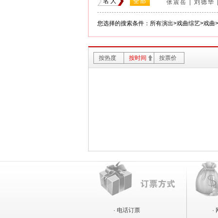
名人
全部
张震岳
|
刘德华
中杂（东图）剧
孙燕姿
|
金在中
北京蓝天城儿童
您选择的搜索条件：所有演出>戏曲综艺>戏曲
国家网球中-心
中国人民大学如
按热度
按时间
按票价
北京市百货大楼
中间剧场
|
宣武
工人体育馆
|
民
北京国贸大酒店
北京光华路五号
人民大会堂金色
北京崇文剧场
|
南山滑雪场
|
北
万龙八易滑雪场
南宫温泉冰雪乐
嘻哈包袱铺交道
国家大剧院戏剧
国贸国际会展中
· 电话订票
·
荣华天地云剧场