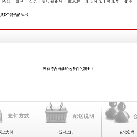
|
陶喆
|
蔡琴
|
刘欢
|
嘻哈包袱铺
|
孟京辉
|
开心麻花
|
林兆华
|
张睿
|
场
|
国家话剧院小剧场
|
世纪剧院小剧场
|
朝阳公园-沙滩主题乐园
|
朝
|
凤凰传奇
素质训练基地
|
中国木偶剧院大剧场
|
假日经典小剧场
|
大兴剧院小剧场
>共0个符合的演出
莲花球场
|
国家网球中心-钻石球场
|
北京剧院
|
大隐剧院
|
丰台体育中心
论讲堂
|
北京52家电影院
|
北京54家影院
|
网票电影
|
鼓楼西剧场
|
A3
|
汇源空间（位于万事达中心内）
|
嘻哈包袱铺安贞剧场
|
北京狂欢嘉年
区文化馆
|
广德楼戏园
|
湖广会馆
|
天桥杂技剧场
|
东城区文化馆风尚剧
族文化宫大剧院
|
房山区长阳镇万亩滨河公园
|
场馆待定
|
橙天嘉禾吉彩
|
梦剧场
|
北京奥林匹克公园
|
东方梅地亚中心M剧场
|
北青盈之宝剧场
国际会展中心五号
|
朝阳体育中心
|
国家图书馆艺术中心
|
国安剧院
|
人
没有符合当前所选条件的演出！
大厅
|
国图艺术中心音乐厅
|
国家游泳中心—水立方
|
北京青年宫电影城
国图音乐厅
|
首都图书馆剧场
|
中央戏剧学院实验剧场
|
北京80家影院
|
京密云云佛山滑雪场
|
北京平谷渔阳国际滑雪场
|
北京怀北国际滑雪场
|
|
云居滑雪场
|
繁星戏剧村-伍剧场
|
八一剧场
|
北京莲花山滑雪场
|
美
园
|
万龙滑雪
|
蓝调庄园滑雪场
|
静之湖温泉
|
长城岭滑雪场
|
多乐美地
口店
|
北京首钢篮球中心
|
中国儿童艺术剧院-假日经典小剧
|
正华星博
场
|
中国木偶剧院酷宝宝剧场
|
中国木偶剧院小铃铛精品剧场
|
EVA密
心
|
中国国家博物馆
|
怀柔剧场
|
上海国际赛车场
|
丰台区文化馆
|
国家
 网上支付
· 送货上门
· 忘记密码
|
大学生体育馆
|
北京金台夕照会馆
|
东方艺术中心 音乐厅
|
北京渔阳