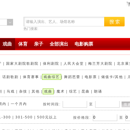
热门搜索:
戏曲
体育
亲子
全部演出
电影购票
厅
|
国家大剧院歌剧院
|
保利剧院
|
人民大会堂
|
梅兰芳大剧院
|
北京展
验剧场
|
解放军军乐厅
|
北京奥体中心体育馆
|
中国剧院
|
繁星戏剧村壹
|
话剧歌剧
|
体育赛事
|
戏曲综艺
|
舞蹈芭蕾
|
电影票
|
储值卡/其他
|
果雍和宫店三层（原星光现场音
|
国家大剧院小剧场
|
海淀剧院
|
Thin
蒿剧场
|
刘老根大舞台北京剧场
|
北京.高端电影院
|
首都体育馆
|
首都
剧
|
马戏
|
杂技
|
其他
|
戏曲
|
魔术
|
综艺
|
昆曲
|
朗诵
ARS小剧场）
|
北大百周年纪念讲堂
|
世纪剧院
|
长安大戏院
|
木马剧
国评剧院
|
天桥剧场
|
中国国家话剧院国话剧场
|
海淀工人文化宫
|
大兴
周内
|
一个月内
按时间段:
至
搜
E·行动剧场)
|
中国儿童中心
|
小柯剧场
|
雷剧场
|
北京西区剧场
|
人艺
新大都饭店（国际会议中心）
|
北京9剧场（非非小剧场）
|
地质礼堂
|
北
1-300
|
301-500
|
500元以上
按价格段:
至
场
|
国家体育馆
|
什刹海剧场
|
北京9剧场3层TNT剧场
|
华侨城大剧院
|
学堂
|
青蓝剧场
|
北京延庆探戈坞音乐谷(八达岭高
|
传奇小剧场
|
广茗