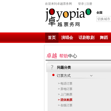
欢迎来到卓越票务网
登录
|
注册
全国
切换城市
首页
演唱会
话剧歌剧
舞蹈
卓越
帮助
中心
问题分类
订票方式
> 电话订票
> 异地订票
> 上门购票
> 团体购票
> 在线订票