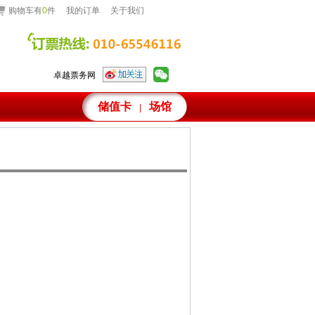
购物车有
0
件
我的订单
关于我们
卓越票务网
储值卡
场馆
|